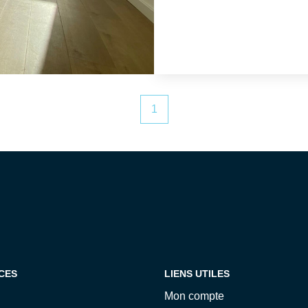
bientôt au Cabinet
du marché. Libre dès
résidence, une cave 
privé. Visite virtuelle 360° disponible sur le site internet de
l'agence. Les informations sur les risques auxquels ce bien est
exposé sont disponibl
1
www.georisques.gouv. fr Cabinet CHEMINANT -
immobilière - Administ
- Transaction - Vente 
d'Emeraude et le Pay
Dinard pour vous serv
visitez notre site int
bientôt au Cabinet 
CES
LIENS UTILES
Mon compte