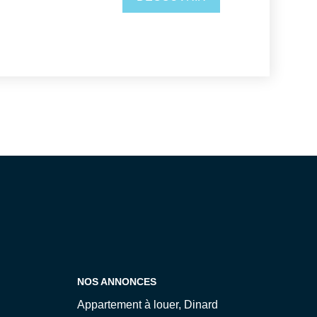
 CHEMINANT
 le 1er JANVIER 2021. Au pied de la
privée et un emplacement de stationnement
es sur le site Géorisques :
 Agence
rateur de biens - Gestion locative - Location
- Investissement, sur toute la Côte
s de Rance, notre agence est située à
ir, contactez-nous au 02 23 18 43 20 ou
ernet www.cabinet-cheminant.com, à très
CHEMINANT!
NOS ANNONCES
Appartement à louer, Dinard