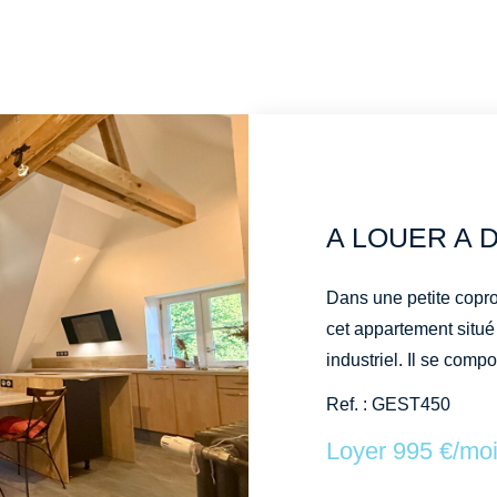
Dans une petite copr
cet appartement situé
industriel. Il se compose d'une entrée donnant sur une agréable
pièce de vie avec ha
Ref. : GEST450
et aménagée (hotte, p
Loyer 995 €/mo
offrant un espace sup
grande chambres et de