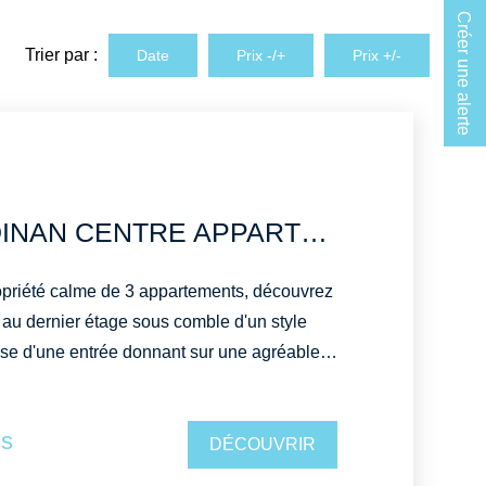
Créer une alerte
Trier par :
Date
Prix -/+
Prix +/-
A LOUER A DINAN CENTRE APPARTEMENT MEUBLE 3 CHAMBRES 70M2
opriété calme de 3 appartements, découvrez
 au dernier étage sous comble d'un style
uteur sous plafond avec une cuisine équipée
laques four, frigidaire), d'une mezzanine
is
plémentaire, d'une salle de bains , d'une
DÉCOUVRIR
ux bureaux pouvant faire office de