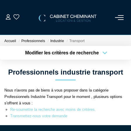
ACCUEIL
Accueil
Professionnels
Industrie
Transport
LOUER
Modifier les critères de recherche
Localisation
Type de bien
Localisation
Sélectionnez...
VENDRE
Professionnels industrie transport
Surface min
Budget max
ESTIMER
Nous n'avons pas de biens à vous proposer dans la catégorie
Plus de critères
Créer une alerte
Professionnels Industrie Transport pour le moment , plusieurs options
GESTION LOCATIVE
s'offrent à vous :
Re-soumettre la recherche avec moins de critères.
Transmettez-nous votre demande
NOS AGENCES