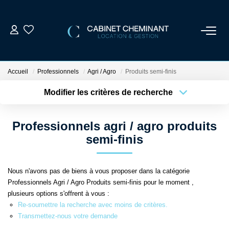
ACCUEIL
Accueil
Professionnels
Agri / Agro
Produits semi-finis
LOUER
Modifier les critères de recherche
Localisation
Type de bien
Localisation
Sélectionnez...
VENDRE
Professionnels agri / agro produits
Surface min
Budget max
semi-finis
ESTIMER
Plus de critères
Créer une alerte
Nous n'avons pas de biens à vous proposer dans la catégorie
GESTION LOCATIVE
Professionnels Agri / Agro Produits semi-finis pour le moment ,
plusieurs options s'offrent à vous :
NOS AGENCES
Re-soumettre la recherche avec moins de critères.
Transmettez-nous votre demande