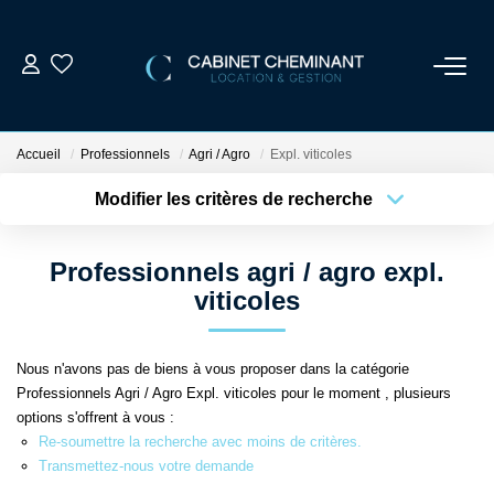
ACCUEIL
Accueil
Professionnels
Agri / Agro
Expl. viticoles
LOUER
Modifier les critères de recherche
Localisation
Type de bien
Localisation
Sélectionnez...
VENDRE
Professionnels agri / agro expl.
Surface min
Budget max
viticoles
ESTIMER
Plus de critères
Créer une alerte
Nous n'avons pas de biens à vous proposer dans la catégorie
GESTION LOCATIVE
Professionnels Agri / Agro Expl. viticoles pour le moment , plusieurs
options s'offrent à vous :
NOS AGENCES
Re-soumettre la recherche avec moins de critères.
Transmettez-nous votre demande