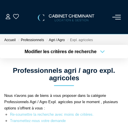
ACCUEIL
Accueil
Professionnels
Agri / Agro
Expl. agricoles
LOUER
Modifier les critères de recherche
Localisation
Type de bien
Localisation
Sélectionnez...
VENDRE
Professionnels agri / agro expl.
Surface min
Budget max
agricoles
ESTIMER
Plus de critères
Créer une alerte
Nous n'avons pas de biens à vous proposer dans la catégorie
GESTION LOCATIVE
Professionnels Agri / Agro Expl. agricoles pour le moment , plusieurs
options s'offrent à vous :
NOS AGENCES
Re-soumettre la recherche avec moins de critères.
Transmettez-nous votre demande