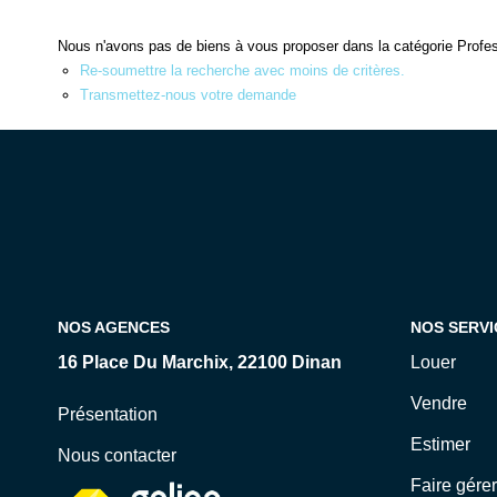
Nous n'avons pas de biens à vous proposer dans la catégorie Profes
Re-soumettre la recherche avec moins de critères.
Transmettez-nous votre demande
NOS AGENCES
NOS SERVI
16 Place Du Marchix, 22100 Dinan
Louer
Vendre
Présentation
Estimer
Nous contacter
Faire gérer