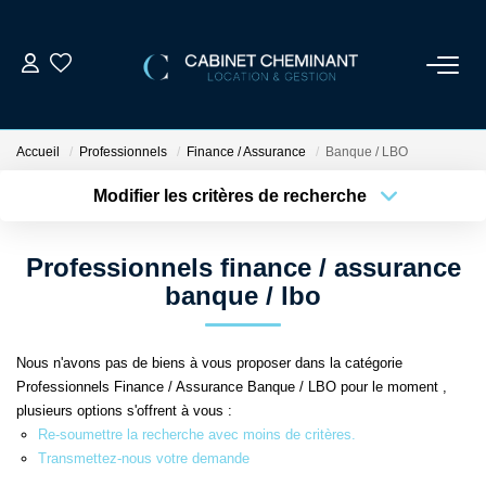
ACCUEIL
Accueil
Professionnels
Finance / Assurance
Banque / LBO
LOUER
Modifier les critères de recherche
Localisation
Type de bien
Localisation
Sélectionnez...
VENDRE
Professionnels finance / assurance
Surface min
Budget max
banque / lbo
ESTIMER
Plus de critères
Créer une alerte
Nous n'avons pas de biens à vous proposer dans la catégorie
GESTION LOCATIVE
Professionnels Finance / Assurance Banque / LBO pour le moment ,
plusieurs options s'offrent à vous :
NOS AGENCES
Re-soumettre la recherche avec moins de critères.
Transmettez-nous votre demande