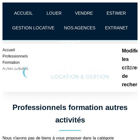
ACCUEIL
LOUER
VENDRE
ESTIMER
GESTION LOCATIVE
NOS AGENCES
EXTRANET
CONTACT
ACCUEIL
Accueil
Modifie
Professionnels
les
Formation
LOUER
critères
Autres activités
de
VENDRE
recher
Localisation
Type de transaction
Localisation
ESTIMER
Professionnels formation autres
Type de bien
Sélectionnez...
activités
GESTION LOCATIVE
Surface min
Nous n'avons pas de biens à vous proposer dans la catégorie