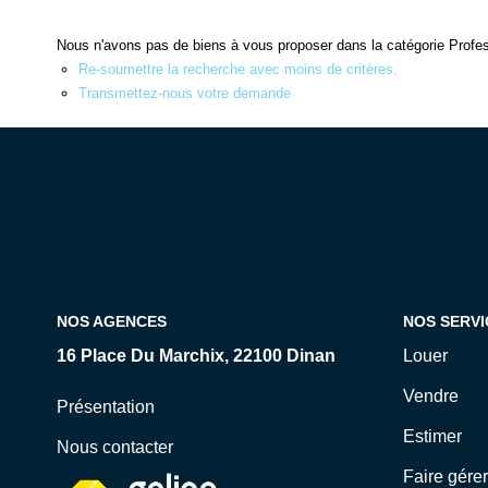
Nous n'avons pas de biens à vous proposer dans la catégorie Profess
Re-soumettre la recherche avec moins de critères.
Transmettez-nous votre demande
NOS AGENCES
NOS SERVI
16 Place Du Marchix, 22100 Dinan
Louer
Vendre
Présentation
Estimer
Nous contacter
Faire gérer