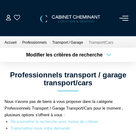
ACCUEIL
Accueil
Professionnels
Transport / Garage
Transport/Cars
LOUER
Modifier les critères de recherche
Localisation
Type de bien
Localisation
Sélectionnez...
VENDRE
Professionnels transport / garage
Surface min
Budget max
transport/cars
ESTIMER
Plus de critères
Créer une alerte
Nous n'avons pas de biens à vous proposer dans la catégorie
GESTION LOCATIVE
Professionnels Transport / Garage Transport/Cars pour le moment ,
plusieurs options s'offrent à vous :
NOS AGENCES
Re-soumettre la recherche avec moins de critères.
Transmettez-nous votre demande