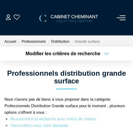
ACCUEIL
Accueil
Professionnels
Distribution
Grande surface
LOUER
Modifier les critères de recherche
Localisation
Type de bien
Localisation
Sélectionnez...
VENDRE
Professionnels distribution grande
Surface min
Budget max
surface
ESTIMER
Plus de critères
Créer une alerte
Nous n'avons pas de biens à vous proposer dans la catégorie
GESTION LOCATIVE
Professionnels Distribution Grande surface pour le moment , plusieurs
options s'offrent à vous :
NOS AGENCES
Re-soumettre la recherche avec moins de critères.
Transmettez-nous votre demande