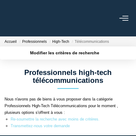
ACCUEIL
Accueil
Professionnels
High-Tech
Télécommunications
LOUER
Modifier les critères de recherche
Localisation
Type de bien
Surface min
Budget max
VENDRE
Professionnels high-tech
télécommunications
Plus de critères
Créer une alerte
ESTIMER
Nous n'avons pas de biens à vous proposer dans la catégorie
GESTION LOCATIVE
Professionnels High-Tech Télécommunications pour le moment ,
plusieurs options s'offrent à vous :
Re-soumettre la recherche avec moins de critères.
NOS AGENCES
Transmettez-nous votre demande
Qui Sommes-Nous ?