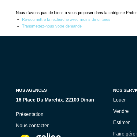
Nous n'avons pas de biens à vous proposer dans la catégorie Profess
Re-soumettre la recherche avec moins de critères.
Transmettez-nous votre demande
NOS AGENCES
NOS SERVI
16 Place Du Marchix, 22100 Dinan
Louer
Vendre
Présentation
Estimer
Nous contacter
Faire gérer