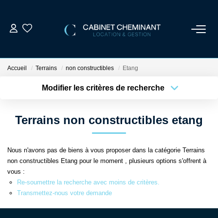
ACCUEIL
Accueil
Terrains
non constructibles
Etang
LOUER
Modifier les critères de recherche
Localisation
Type de bien
Localisation
Sélectionnez...
VENDRE
Terrains non constructibles etang
Surface min
Budget max
ESTIMER
Nous n'avons pas de biens à vous proposer dans la catégorie Terrains
Plus de critères
Créer une alerte
non constructibles Etang pour le moment , plusieurs options s'offrent à
GESTION LOCATIVE
vous :
Re-soumettre la recherche avec moins de critères.
Transmettez-nous votre demande
NOS AGENCES