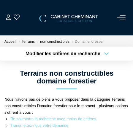
ACCUEIL
Accueil
Terrains
non constructibles
Domaine forestier
LOUER
Modifier les critères de recherche
Localisation
Type de bien
Localisation
Sélectionnez...
VENDRE
Terrains non constructibles
Surface min
Budget max
domaine forestier
ESTIMER
Plus de critères
Créer une alerte
Nous n'avons pas de biens à vous proposer dans la catégorie Terrains
GESTION LOCATIVE
non constructibles Domaine forestier pour le moment , plusieurs options
s'offrent à vous :
NOS AGENCES
Re-soumettre la recherche avec moins de critères.
Transmettez-nous votre demande