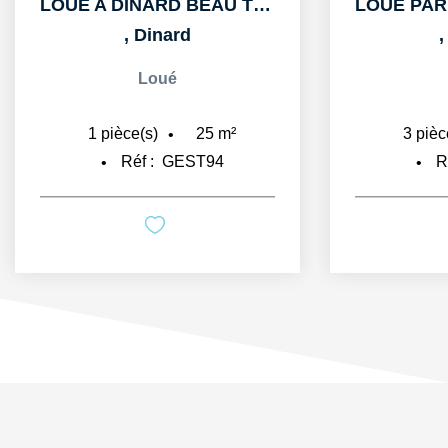
LOUE A DINARD BEAU T1bis DE 25m2 AU PORT BLANC
,
Dinard
Loué
25
m²
1
pièce(s)
3
pièc
Réf :
GEST94
R