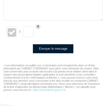
Envoyer le message
« Les informations recueillies sur ce formulaire sont enregistrées dans un fichier
informatisé par CABINET CHEMINANT pour gérer votre demande de contact. Elles
sont conservées pour la durée nécessaire à la gestion de la relation client dans le
respect des prescriptions légales applicables et sont destinées à nos conseillers
Conformément à la loi « informatique et libertés », vous pouvez exercer votre droit
d'accès aux données vous concernant et les faire rectifier en contactant CABINET
CHEMINANT contact@cabinet-cheminant.com. Nous vous informons de l'existence
de la liste d'opposition au démarchage téléphonique « Bloctel », sur laquelle vous
pouvez vous inscrire ici :
https://www.bloctel.gouv.fr/
»