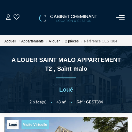
ACCUEIL
Accueil
Appartements
A louer
2 pièces
Référence GEST384
LOUER
A LOUER SAINT MALO APPARTEMENT
VENDRE
T2
,
Saint malo
ESTIMER
Loué
GESTION LOCATIVE
2
pièce(s)
•
43
m²
•
Réf : GEST384
NOS AGENCES
Loué
Visite Virtuelle