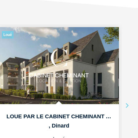
Loué
Lo
LOUE PAR LE CABINET CHEMINANT A DINARD APPARTEMENT T3 DE...
,
Dinard