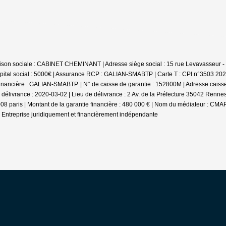
ison sociale : CABINET CHEMINANT | Adresse siège social : 15 rue Levavasseur 
pital social : 5000€ | Assurance RCP : GALIAN-SMABTP |
Carte T : CPI n°3503 202
nancière : GALIAN-SMABTP. | N° de caisse de garantie : 152800M | Adresse caisse 
e délivrance : 2020-03-02 | Lieu de délivrance : 2 Av. de la Préfecture 35042 Renn
008 paris | Montant de la garantie financière : 480 000 € | Nom du médiateur : CMA
|
Entreprise juridiquement et financièrement indépendante