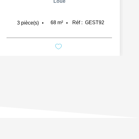
Loué
68
m²
Réf :
GEST92
3
pièce(s)