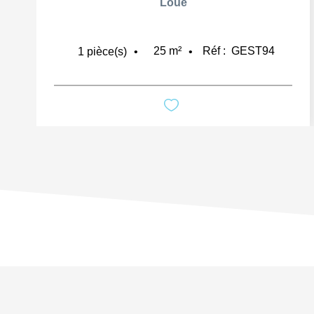
Loué
25
m²
Réf :
GEST94
1
pièce(s)