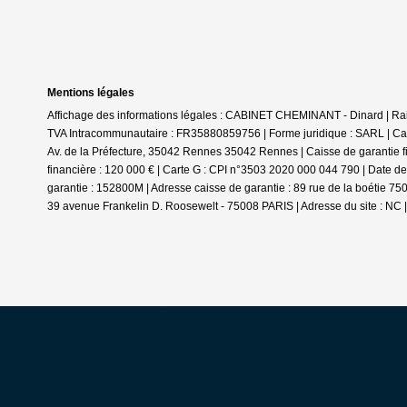
Mentions légales
Affichage des informations légales : CABINET CHEMINANT - Dinard | Ra
TVA Intracommunautaire : FR35880859756 | Forme juridique : SARL | Ca
Av. de la Préfecture, 35042 Rennes 35042 Rennes | Caisse de garantie fi
financière : 120 000 € | Carte G : CPI n°3503 2020 000 044 790 | Date d
garantie : 152800M | Adresse caisse de garantie : 89 rue de la boétie 75
39 avenue Frankelin D. Roosewelt - 75008 PARIS | Adresse du site : NC 