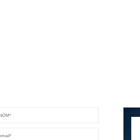
NOM*
email*