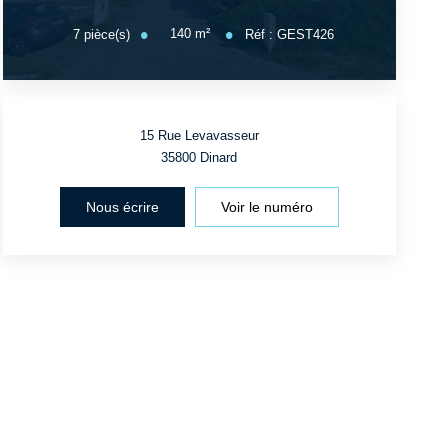
140
m²
7
pièce(s)
Réf :
GEST426
15 Rue Levavasseur
35800
Dinard
Nous écrire
Voir le numéro