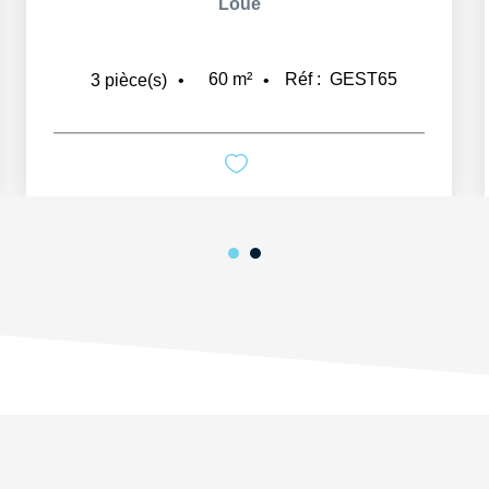
Loué
60
m²
Réf :
GEST65
3
pièce(s)