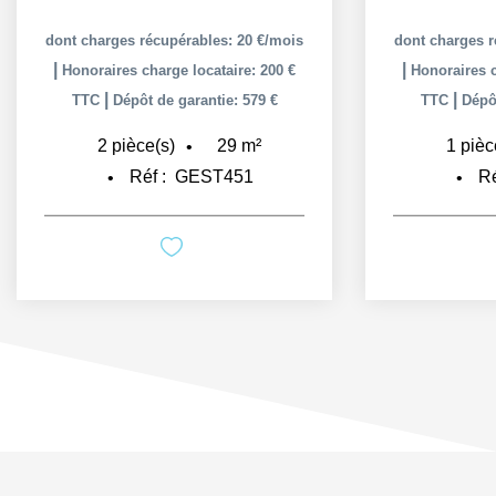
dont charges récupérables: 20 €/mois
dont charges r
|
|
Honoraires charge locataire: 200 €
Honoraires c
|
|
TTC
Dépôt de garantie: 579 €
TTC
Dépôt
29
m²
2
pièce(s)
1
pièc
Réf :
GEST451
Ré