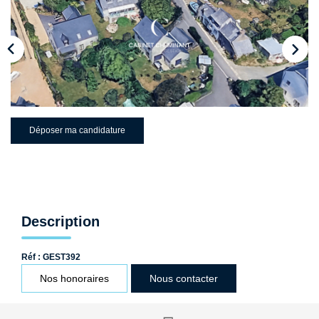
Qui Sommes-Nous ?
Nos Biens Loués
Nos Actualités
EXTRANET
Déposer ma candidature
CONTACT
Description
Réf : GEST392
Nos honoraires
Nous contacter