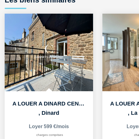
A LOUER A DINARD CENTRE BEL APPARTEMENT T1 MEUBLE
,
Dinard
,
La 
Loyer 599 €/mois
Loye
charges comprises
cha