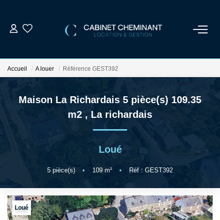
ACCUEIL
Accueil
A louer
Référence GEST392
LOUER
Maison La Richardais 5 pièce(s) 109.35
VENDRE
m2
,
La richardais
ESTIMER
Loué
GESTION LOCATIVE
5
pièce(s)
•
109
m²
•
Réf : GEST392
NOS AGENCES
Loué