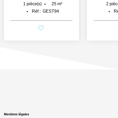
30
m²
2
pièce(s)
3
pièc
Réf :
GEST112
R
Mentions légales