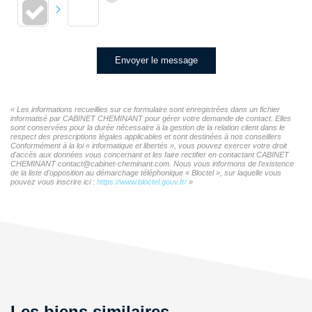
Envoyer le message
« Les informations recueillies sur ce formulaire sont enregistrées dans un fichier
informatisé par CABINET CHEMINANT pour gérer votre demande de contact. Elles
sont conservées pour la durée nécessaire à la gestion de la relation client dans le
respect des prescriptions légales applicables et sont destinées à nos conseillers
Conformément à la loi « informatique et libertés », vous pouvez exercer votre droit
d'accès aux données vous concernant et les faire rectifier en contactant CABINET
CHEMINANT contact@cabinet-cheminant.com. Nous vous informons de l'existence
de la liste d'opposition au démarchage téléphonique « Bloctel », sur laquelle vous
pouvez vous inscrire ici :
https://www.bloctel.gouv.fr/
»
Les biens similaires