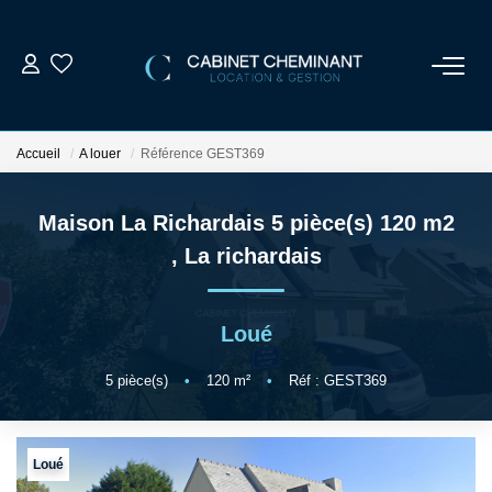
ACCUEIL
Accueil
A louer
Référence GEST369
LOUER
Maison La Richardais 5 pièce(s) 120 m2
VENDRE
,
La richardais
ESTIMER
Loué
GESTION LOCATIVE
5
pièce(s)
•
120
m²
•
Réf : GEST369
NOS AGENCES
Loué