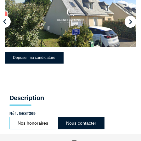
Qui Sommes-Nous ?
Nos Biens Loués
Nos Actualités
EXTRANET
Déposer ma candidature
CONTACT
Description
Réf : GEST369
Nos honoraires
Nous contacter