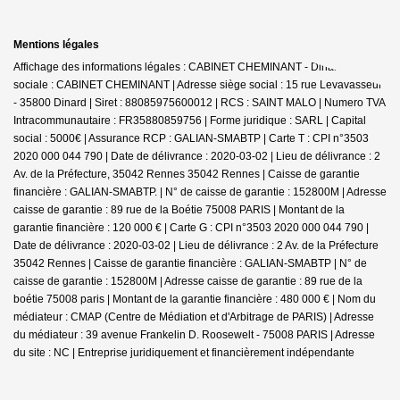
Mentions légales
Affichage des informations légales : CABINET CHEMINANT - Dinard | Raison
sociale : CABINET CHEMINANT | Adresse siège social : 15 rue Levavasseur
- 35800 Dinard | Siret : 88085975600012 | RCS : SAINT MALO | Numero TVA
Intracommunautaire : FR35880859756 | Forme juridique : SARL | Capital
social : 5000€ | Assurance RCP : GALIAN-SMABTP |
Carte T : CPI n°3503
2020 000 044 790 | Date de délivrance : 2020-03-02 | Lieu de délivrance : 2
Av. de la Préfecture, 35042 Rennes 35042 Rennes | Caisse de garantie
financière : GALIAN-SMABTP. | N° de caisse de garantie : 152800M | Adresse
caisse de garantie : 89 rue de la Boétie 75008 PARIS | Montant de la
garantie financière : 120 000 € | Carte G : CPI n°3503 2020 000 044 790 |
Date de délivrance : 2020-03-02 | Lieu de délivrance : 2 Av. de la Préfecture
35042 Rennes | Caisse de garantie financière : GALIAN-SMABTP | N° de
caisse de garantie : 152800M | Adresse caisse de garantie : 89 rue de la
boétie 75008 paris | Montant de la garantie financière : 480 000 € | Nom du
médiateur : CMAP (Centre de Médiation et d'Arbitrage de PARIS) | Adresse
du médiateur : 39 avenue Frankelin D. Roosewelt - 75008 PARIS | Adresse
du site : NC |
Entreprise juridiquement et financièrement indépendante