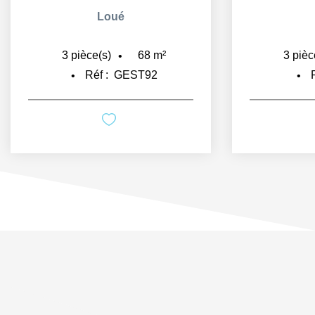
Loué
68
m²
3
pièce(s)
3
pièc
Réf :
GEST92