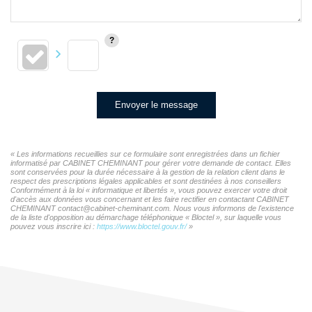
Envoyer le message
« Les informations recueillies sur ce formulaire sont enregistrées dans un fichier
informatisé par CABINET CHEMINANT pour gérer votre demande de contact. Elles
sont conservées pour la durée nécessaire à la gestion de la relation client dans le
respect des prescriptions légales applicables et sont destinées à nos conseillers
Conformément à la loi « informatique et libertés », vous pouvez exercer votre droit
d'accès aux données vous concernant et les faire rectifier en contactant CABINET
CHEMINANT contact@cabinet-cheminant.com. Nous vous informons de l'existence
de la liste d'opposition au démarchage téléphonique « Bloctel », sur laquelle vous
pouvez vous inscrire ici :
https://www.bloctel.gouv.fr/
»