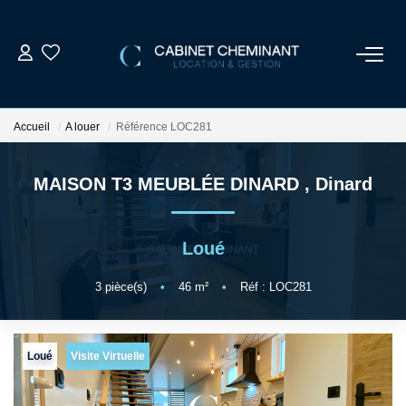
ACCUEIL
Accueil
A louer
Référence LOC281
LOUER
MAISON T3 MEUBLÉE DINARD
,
Dinard
VENDRE
Loué
ESTIMER
3
pièce(s)
•
46
m²
•
Réf : LOC281
GESTION LOCATIVE
Loué
Visite Virtuelle
NOS AGENCES