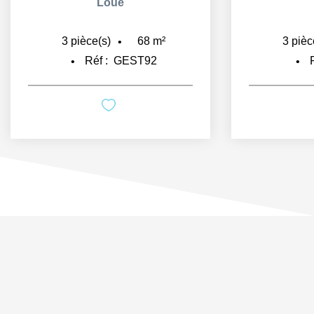
Loué
57
m²
3
pièce(s)
3
pièc
Réf :
LOC15
R