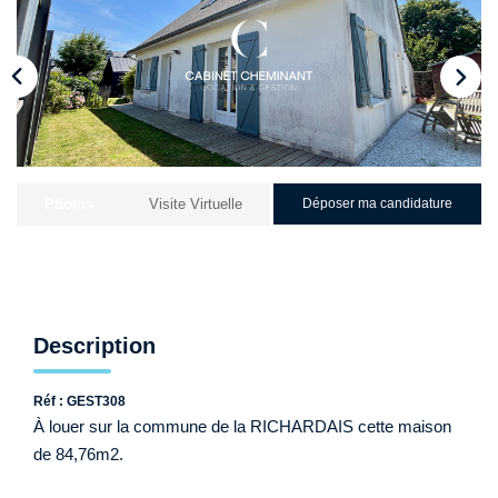
Qui Sommes-Nous ?
Nos Biens Loués
Nos Actualités
EXTRANET
Photos
Visite Virtuelle
Déposer ma candidature
CONTACT
Description
Réf : GEST308
À louer sur la commune de la RICHARDAIS cette maison
de 84,76m2.