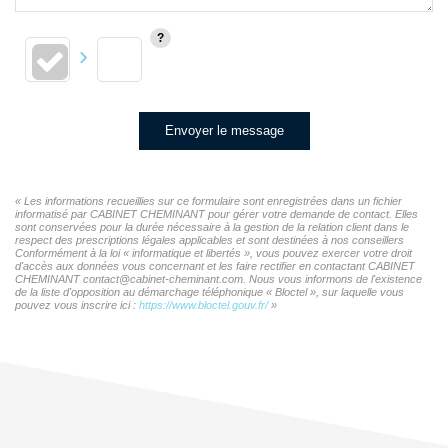
Envoyer le message
« Les informations recueillies sur ce formulaire sont enregistrées dans un fichier
informatisé par CABINET CHEMINANT pour gérer votre demande de contact. Elles
sont conservées pour la durée nécessaire à la gestion de la relation client dans le
respect des prescriptions légales applicables et sont destinées à nos conseillers
Conformément à la loi « informatique et libertés », vous pouvez exercer votre droit
d'accès aux données vous concernant et les faire rectifier en contactant CABINET
CHEMINANT contact@cabinet-cheminant.com. Nous vous informons de l'existence
de la liste d'opposition au démarchage téléphonique « Bloctel », sur laquelle vous
pouvez vous inscrire ici :
https://www.bloctel.gouv.fr/
»