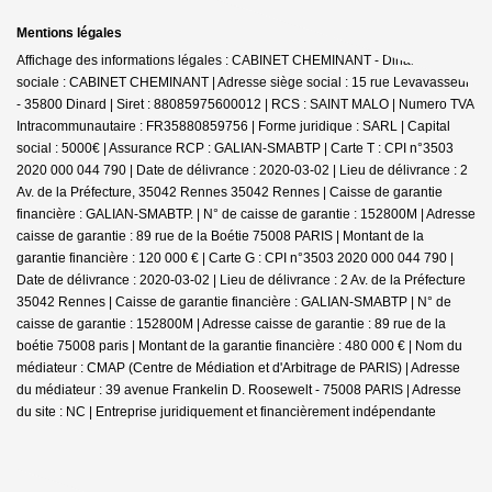
Mentions légales
Affichage des informations légales : CABINET CHEMINANT - Dinard | Raison
sociale : CABINET CHEMINANT | Adresse siège social : 15 rue Levavasseur
- 35800 Dinard | Siret : 88085975600012 | RCS : SAINT MALO | Numero TVA
Intracommunautaire : FR35880859756 | Forme juridique : SARL | Capital
social : 5000€ | Assurance RCP : GALIAN-SMABTP |
Carte T : CPI n°3503
2020 000 044 790 | Date de délivrance : 2020-03-02 | Lieu de délivrance : 2
Av. de la Préfecture, 35042 Rennes 35042 Rennes | Caisse de garantie
financière : GALIAN-SMABTP. | N° de caisse de garantie : 152800M | Adresse
caisse de garantie : 89 rue de la Boétie 75008 PARIS | Montant de la
garantie financière : 120 000 € | Carte G : CPI n°3503 2020 000 044 790 |
Date de délivrance : 2020-03-02 | Lieu de délivrance : 2 Av. de la Préfecture
35042 Rennes | Caisse de garantie financière : GALIAN-SMABTP | N° de
caisse de garantie : 152800M | Adresse caisse de garantie : 89 rue de la
boétie 75008 paris | Montant de la garantie financière : 480 000 € | Nom du
médiateur : CMAP (Centre de Médiation et d'Arbitrage de PARIS) | Adresse
du médiateur : 39 avenue Frankelin D. Roosewelt - 75008 PARIS | Adresse
du site : NC |
Entreprise juridiquement et financièrement indépendante