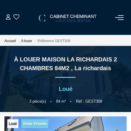
ACCUEIL
Accueil
A louer
Référence GEST308
LOUER
À LOUER MAISON LA RICHARDAIS 2
VENDRE
CHAMBRES 84M2
,
La richardais
ESTIMER
Loué
GESTION LOCATIVE
3
pièce(s)
•
84
m²
•
Réf : GEST308
NOS AGENCES
Loué
Visite Virtuelle