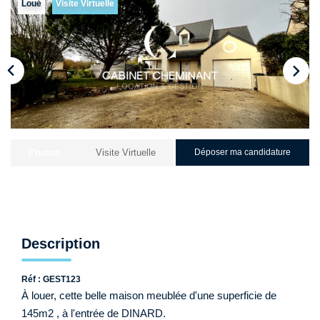
Qui Sommes-Nous ?
Loué
Visite Virtuelle
Nos Biens Loués
Nos Actualités
EXTRANET
CONTACT
Photos
Visite Virtuelle
Déposer ma candidature
Description
Réf : GEST123
À louer, cette belle maison meublée d'une superficie de
145m2 , à l'entrée de DINARD.