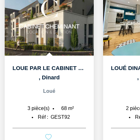
LOUE PAR LE CABINET CHEMINANT A DINARD APPARTEMENT T3 DE...
,
Dinard
Loué
68
m²
3
pièce(s)
2
pièc
Réf :
GEST92
Ré