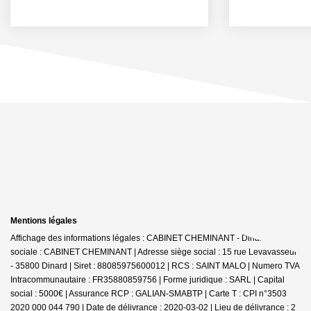
Mentions légales
Affichage des informations légales : CABINET CHEMINANT - Dinard | Raison
sociale : CABINET CHEMINANT | Adresse siège social : 15 rue Levavasseur
- 35800 Dinard | Siret : 88085975600012 | RCS : SAINT MALO | Numero TVA
Intracommunautaire : FR35880859756 | Forme juridique : SARL | Capital
social : 5000€ | Assurance RCP : GALIAN-SMABTP |
Carte T : CPI n°3503
2020 000 044 790 | Date de délivrance : 2020-03-02 | Lieu de délivrance : 2