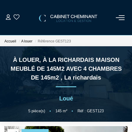
ACCUEIL
Accueil
A louer
Référence GEST123
LOUER
À LOUER, À LA RICHARDAIS MAISON
VENDRE
MEUBLÉ DE 145M2 AVEC 4 CHAMBRES
DE 145m2
,
La richardais
ESTIMER
Loué
GESTION LOCATIVE
5
pièce(s)
•
145
m²
•
Réf : GEST123
NOS AGENCES