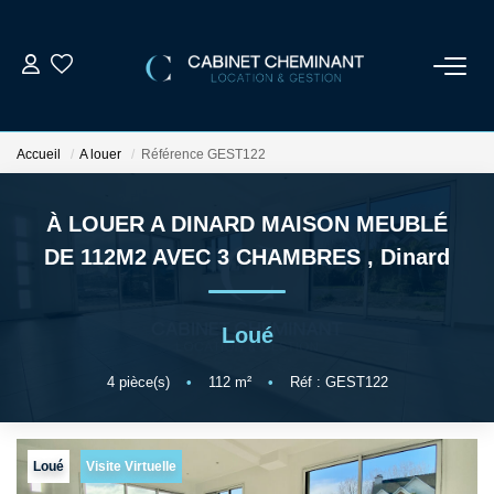
ACCUEIL
Accueil
A louer
Référence GEST122
LOUER
À LOUER A DINARD MAISON MEUBLÉ
VENDRE
DE 112M2 AVEC 3 CHAMBRES
,
Dinard
ESTIMER
Loué
GESTION LOCATIVE
4
pièce(s)
•
112
m²
•
Réf : GEST122
NOS AGENCES
Loué
Visite Virtuelle