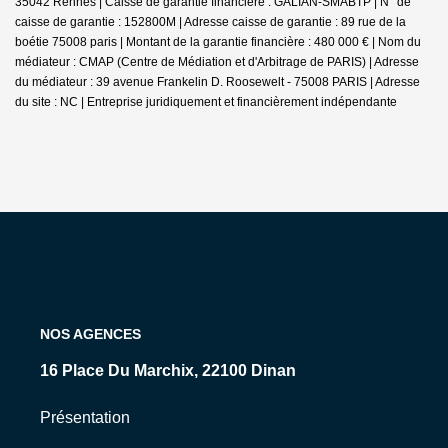
35042 Rennes | Caisse de garantie financière : GALIAN-SMABTP | N° de
caisse de garantie : 152800M | Adresse caisse de garantie : 89 rue de la
boétie 75008 paris | Montant de la garantie financière : 480 000 € | Nom du
médiateur : CMAP (Centre de Médiation et d'Arbitrage de PARIS) | Adresse
du médiateur : 39 avenue Frankelin D. Roosewelt - 75008 PARIS | Adresse
du site : NC |
Entreprise juridiquement et financièrement indépendante
NOS AGENCES
16 Place Du Marchix, 22100 Dinan
Présentation