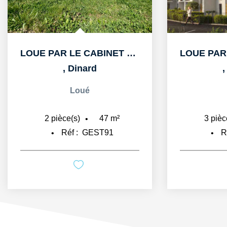
LOUE PAR LE CABINET CHEMINANT A DINARD APPARTEMENT T2 DE...
,
Dinard
Loué
47
m²
2
pièce(s)
3
pièc
Réf :
GEST91
R