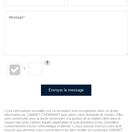
Message*
Envoyer le message
« Les informations recueillies sur ce formulaire sont enregistrées dans un fichier
informatisé par CABINET CHEMINANT pour gérer votre demande de contact. Elles
sont conservées pour la durée nécessaire à la gestion de la relation client dans le
respect des prescriptions légales applicables et sont destinées à nos conseillers
Conformément à la loi « informatique et libertés », vous pouvez exercer votre droit
d'accès aux données vous concernant et les faire rectifier en contactant CABINET