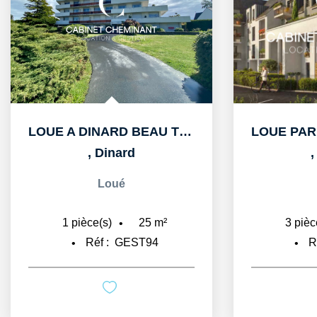
LOUE A DINARD BEAU T1bis DE 25m2 AU PORT BLANC
,
Dinard
Loué
25
m²
1
pièce(s)
3
pièc
Réf :
GEST94
R