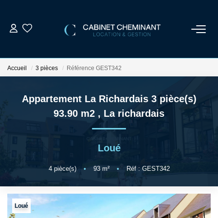
ACCUEIL
Accueil
3 pièces
Référence GEST342
LOUER
Appartement La Richardais 3 pièce(s)
VENDRE
93.90 m2
,
La richardais
ESTIMER
Loué
GESTION LOCATIVE
4
pièce(s)
•
93
m²
•
Réf : GEST342
NOS AGENCES
Loué