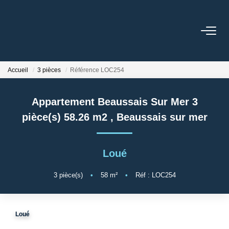
ACCUEIL
Accueil
3 pièces
Référence LOC254
LOUER
Appartement Beaussais Sur Mer 3
VENDRE
pièce(s) 58.26 m2
,
Beaussais sur mer
ESTIMER
Loué
GESTION LOCATIVE
3
pièce(s)
•
58
m²
•
Réf : LOC254
NOS AGENCES
Loué
Qui Sommes-Nous ?