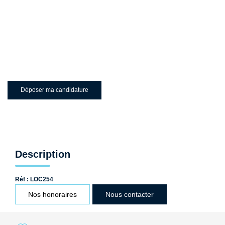
Nos Biens Loués
Nos Actualités
EXTRANET
Déposer ma candidature
CONTACT
Description
Réf : LOC254
Nos honoraires
Nous contacter