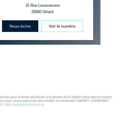
15 Rue Levavasseur
35800
Dinard
Nous écrire
Voir le numéro
ées pour la durée nécessaire à la gestion de la relation client dans le respect
onnées vous concernant et les faire rectifier en contactant CABINET CHEMINANT
i :
https://www.bloctel.gouv.fr/
»