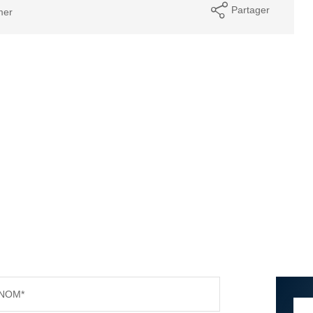
Partager
mer
NOM*