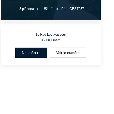
66
m²
3
pièce(s)
Réf :
GEST257
15 Rue Levavasseur
35800
Dinard
Nous écrire
Voir le numéro