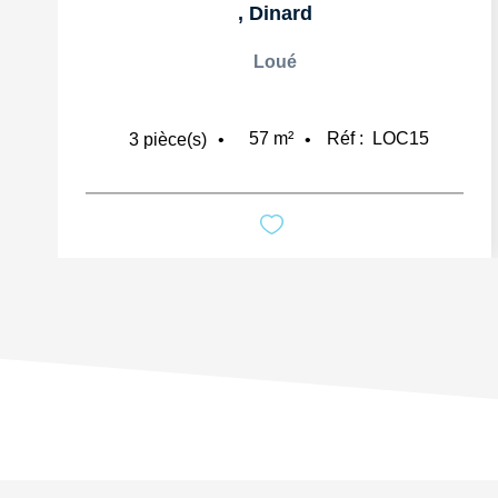
,
Dinard
Loué
57
m²
Réf :
LOC15
3
pièce(s)