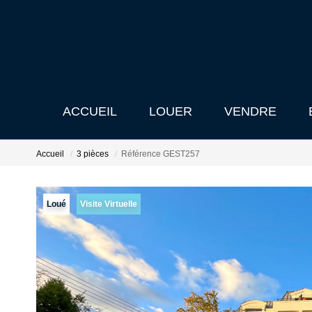
ACCUEIL
LOUER
VENDRE
Accueil
3 pièces
Référence GEST257
Loué
Visite Virtuelle