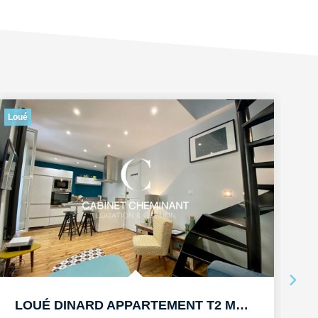
Loué
Lo
LOUÉ DINARD APPARTEMENT T2 MEUBLE DE 30M2