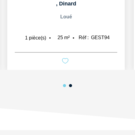
,
Dinard
Loué
25
m²
Réf :
GEST94
1
pièce(s)