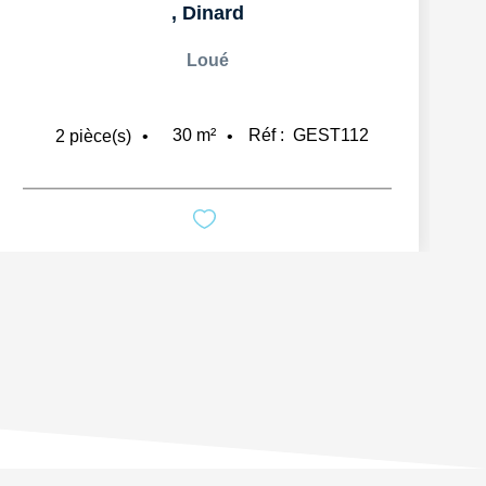
,
Dinard
Loué
30
m²
Réf :
GEST112
2
pièce(s)