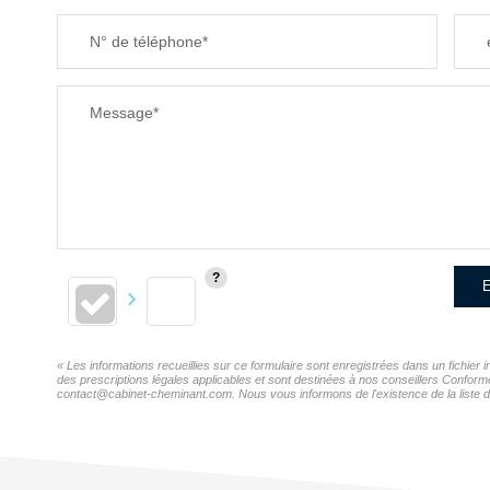
N° de téléphone*
Message*
E
« Les informations recueillies sur ce formulaire sont enregistrées dans un fichi
des prescriptions légales applicables et sont destinées à nos conseillers Confor
contact@cabinet-cheminant.com. Nous vous informons de l'existence de la liste d'