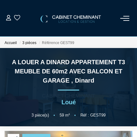
ACCUEIL
Accueil
3 pièces
Référence GEST99
LOUER
A LOUER A DINARD APPARTEMENT T3
VENDRE
MEUBLE DE 60m2 AVEC BALCON ET
GARAGE
,
Dinard
ESTIMER
Loué
GESTION LOCATIVE
3
pièce(s)
•
59
m²
•
Réf : GEST99
NOS AGENCES