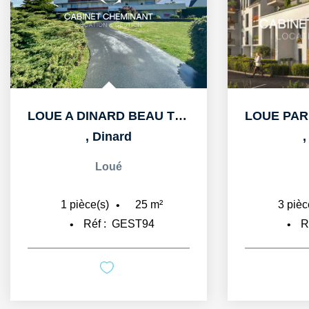
LOUE A DINARD BEAU T1bis DE 25m2 AU PORT BLANC
LOUE PAR LE CABINET CHEMINANT A DINARD APPARTEMENT T3 DE...
,
Dinard
Loué
68
m²
3
pièce(s)
Réf :
GEST92