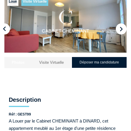
Qui Sommes-Nous ?
Loué
Visite Virtuelle
Nos Biens Loués
Nos Actualités
EXTRANET
CONTACT
Photos
Visite Virtuelle
Déposer ma candidature
Description
Réf : GEST99
A Louer par le Cabinet CHEMINANT à DINARD, cet
appartement meublé au 1er étage d'une petite résidence