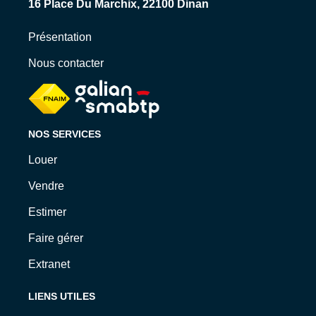
16 Place Du Marchix, 22100 Dinan
15 Rue Levavasseur, 35800 Dinard
Présentation
Nous contacter
NOS SERVICES
Louer
Vendre
Estimer
Faire gérer
Extranet
LIENS UTILES