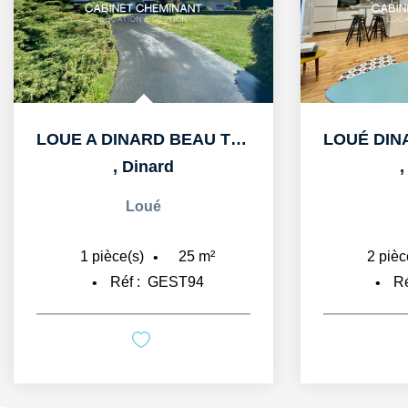
LOUE A DINARD BEAU T1bis DE 25m2 AU PORT BLANC
,
Dinard
Loué
25
m²
1
pièce(s)
2
pièc
Réf :
GEST94
Ré