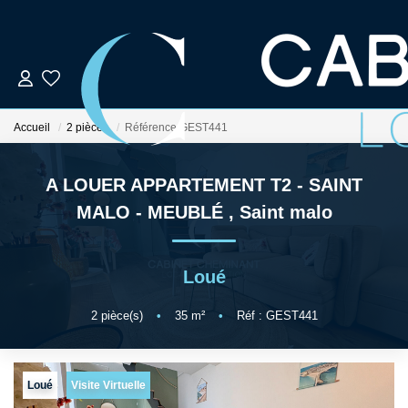
ACCUEIL
Accueil
2 pièces
Référence GEST441
LOUER
A LOUER APPARTEMENT T2 - SAINT
VENDRE
MALO - MEUBLÉ
,
Saint malo
ESTIMER
Loué
GESTION LOCATIVE
2
pièce(s)
•
35
m²
•
Réf : GEST441
NOS AGENCES
Loué
Visite Virtuelle