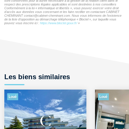
sont conservées pour la durée nécessaire à la gestion de la relation client dans le
respect des prescriptions légales applicables et sont destinées à nos conseillers
Conformément à la loi « informatique et libertés », vous pouvez exercer votre droit
d'accès aux données vous concernant et les faire rectifier en contactant CABINET
CHEMINANT contact@cabinet-cheminant.com. Nous vous informons de l'existence
de la liste d'opposition au démarchage téléphonique « Bloctel », sur laquelle vous
pouvez vous inscrire ici :
https://www.bloctel.gouv.fr/
»
Les biens similaires
Loué
Loué