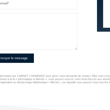
email*
nvoyer le message
er informatisé par CABINET CHEMINANT pour gérer votre demande de contact. Elles sont conserv
mément à la loi « informatique et libertés », vous pouvez exercer votre droit d'accès aux d
opposition au démarchage téléphonique « Bloctel », sur laquelle vous pouvez vous inscrire ic