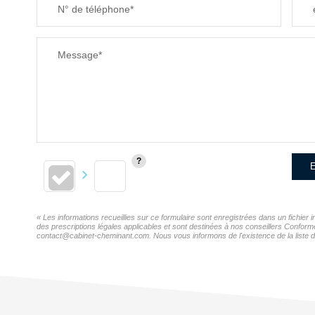
N° de téléphone*
Message*
E
« Les informations recueillies sur ce formulaire sont enregistrées dans un fichi
des prescriptions légales applicables et sont destinées à nos conseillers Confor
contact@cabinet-cheminant.com. Nous vous informons de l'existence de la liste d'