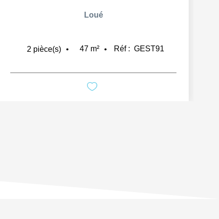
Loué
47
m²
Réf :
GEST91
2
pièce(s)