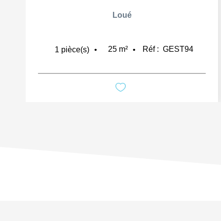
Loué
25
m²
Réf :
GEST94
1
pièce(s)