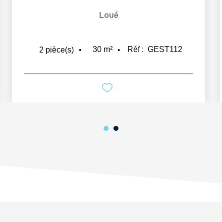
Loué
30
m²
Réf :
GEST112
2
pièce(s)