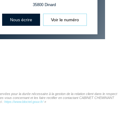
35800
Dinard
Nous écrire
Voir le numéro
ées pour la durée nécessaire à la gestion de la relation client dans le respect
onnées vous concernant et les faire rectifier en contactant CABINET CHEMINANT
i :
https://www.bloctel.gouv.fr/
»