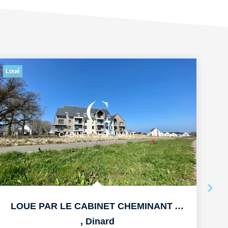
Loué
Lo
LOUE PAR LE CABINET CHEMINANT A DINARD APPARTEMENT T2 DE...
,
Dinard