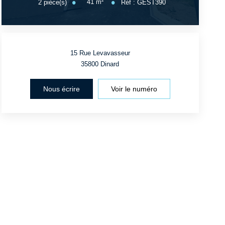
41
m²
2
pièce(s)
Réf :
GEST390
15 Rue Levavasseur
35800
Dinard
Nous écrire
Voir le numéro