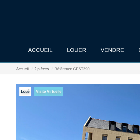
ACCUEIL
LOUER
VENDRE
Accueil
2 pièces
Référence GEST390
Loué
Visite Virtuelle