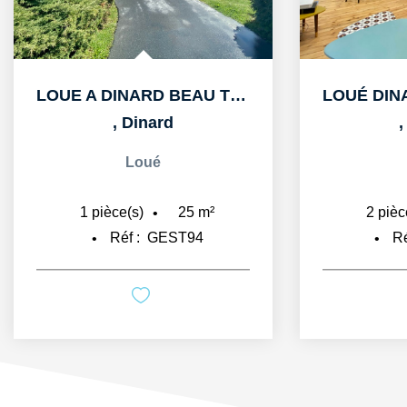
LOUÉ DINARD APPARTEMENT T2 MEUBLE DE 30M2
,
Dinard
Loué
30
m²
2
pièce(s)
2
piè
Réf :
GEST112