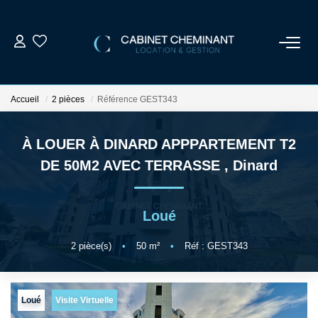
ACCUEIL
Accueil
2 pièces
Référence GEST343
LOUER
À LOUER À DINARD APPPARTEMENT T2
VENDRE
DE 50M2 AVEC TERRASSE
,
Dinard
ESTIMER
Loué
GESTION LOCATIVE
2
pièce(s)
•
50
m²
•
Réf : GEST343
NOS AGENCES
Loué
Visite Virtuelle