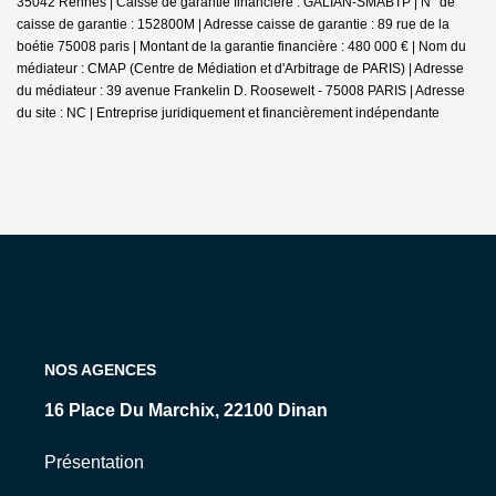
35042 Rennes | Caisse de garantie financière : GALIAN-SMABTP | N° de
caisse de garantie : 152800M | Adresse caisse de garantie : 89 rue de la
boétie 75008 paris | Montant de la garantie financière : 480 000 € | Nom du
médiateur : CMAP (Centre de Médiation et d'Arbitrage de PARIS) | Adresse
du médiateur : 39 avenue Frankelin D. Roosewelt - 75008 PARIS | Adresse
du site : NC |
Entreprise juridiquement et financièrement indépendante
NOS AGENCES
15 Rue Levavasseur, 35800 Dinard
Présentation