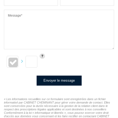
Message*
Envoyer le message
« Les informations recueillies sur ce formulaire sont enregistrées dans un fichier
informatisé par CABINET CHEMINANT pour gérer votre demande de contact. Elles
sont conservées pour la durée nécessaire à la gestion de la relation client dans le
respect des prescriptions légales applicables et sont destinées à nos conseillers
Conformément à la loi « informatique et libertés », vous pouvez exercer votre droit
d'accès aux données vous concernant et les faire rectifier en contactant CABINET