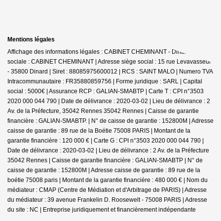
Mentions légales
Affichage des informations légales : CABINET CHEMINANT - Dinard | Raison
sociale : CABINET CHEMINANT | Adresse siège social : 15 rue Levavasseur
- 35800 Dinard | Siret : 88085975600012 | RCS : SAINT MALO | Numero TVA
Intracommunautaire : FR35880859756 | Forme juridique : SARL | Capital
social : 5000€ | Assurance RCP : GALIAN-SMABTP |
Carte T : CPI n°3503
2020 000 044 790 | Date de délivrance : 2020-03-02 | Lieu de délivrance : 2
Av. de la Préfecture, 35042 Rennes 35042 Rennes | Caisse de garantie
financière : GALIAN-SMABTP. | N° de caisse de garantie : 152800M | Adresse
caisse de garantie : 89 rue de la Boétie 75008 PARIS | Montant de la
garantie financière : 120 000 € | Carte G : CPI n°3503 2020 000 044 790 |
Date de délivrance : 2020-03-02 | Lieu de délivrance : 2 Av. de la Préfecture
35042 Rennes | Caisse de garantie financière : GALIAN-SMABTP | N° de
caisse de garantie : 152800M | Adresse caisse de garantie : 89 rue de la
boétie 75008 paris | Montant de la garantie financière : 480 000 € | Nom du
médiateur : CMAP (Centre de Médiation et d'Arbitrage de PARIS) | Adresse
du médiateur : 39 avenue Frankelin D. Roosewelt - 75008 PARIS | Adresse
du site : NC |
Entreprise juridiquement et financièrement indépendante