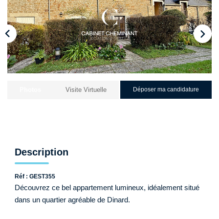
Qui Sommes-Nous ?
Nos Biens Loués
Nos Actualités
EXTRANET
Photos
Visite Virtuelle
Déposer ma candidature
CONTACT
Description
Réf : GEST355
Découvrez ce bel appartement lumineux, idéalement situé
dans un quartier agréable de Dinard.