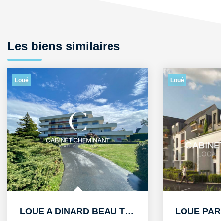
Les biens similaires
Loué
Lo
LOUE A DINARD BEAU T1bis DE 25m2 AU PORT BLANC
LOUE PAR LE CABINET CHEMINANT A DINARD APPARTEMENT T3 DE...