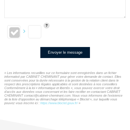
Envoyer le message
« Les informations recueillies sur ce formulaire sont enregistrées dans un fichier
informatisé par CABINET CHEMINANT pour gérer votre demande de contact. Elles
sont conservées pour la durée nécessaire à la gestion de la relation client dans le
respect des prescriptions légales applicables et sont destinées à nos conseillers
Conformément à la loi « informatique et libertés », vous pouvez exercer votre droit
d'accès aux données vous concernant et les faire rectifier en contactant CABINET
CHEMINANT contact@cabinet-cheminant.com. Nous vous informons de l'existence
de la liste d'opposition au démarchage téléphonique « Bloctel », sur laquelle vous
pouvez vous inscrire ici :
https://www.bloctel.gouv.fr/
»