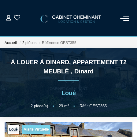
ACCUEIL
Accueil
2 pièces
Référence GEST355
LOUER
À LOUER À DINARD, APPARTEMENT T2
VENDRE
MEUBLÉ
,
Dinard
ESTIMER
Loué
GESTION LOCATIVE
2
pièce(s)
•
29
m²
•
Réf : GEST355
NOS AGENCES
Loué
Visite Virtuelle