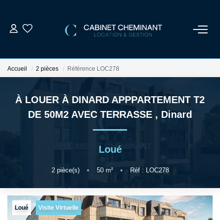
ACCUEIL
Accueil
2 pièces
Référence LOC278
LOUER
À LOUER À DINARD APPPARTEMENT T2
VENDRE
DE 50M2 AVEC TERRASSE
,
Dinard
ESTIMER
Loué
GESTION LOCATIVE
2
pièce(s)
•
50
m²
•
Réf : LOC278
NOS AGENCES
Loué
Visite Virtuelle