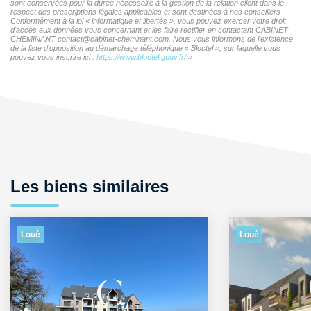
sont conservées pour la durée nécessaire à la gestion de la relation client dans le
respect des prescriptions légales applicables et sont destinées à nos conseillers
Conformément à la loi « informatique et libertés », vous pouvez exercer votre droit
d'accès aux données vous concernant et les faire rectifier en contactant CABINET
CHEMINANT contact@cabinet-cheminant.com. Nous vous informons de l'existence
de la liste d'opposition au démarchage téléphonique « Bloctel », sur laquelle vous
pouvez vous inscrire ici :
https://www.bloctel.gouv.fr/
»
Les biens similaires
Loué
Loué