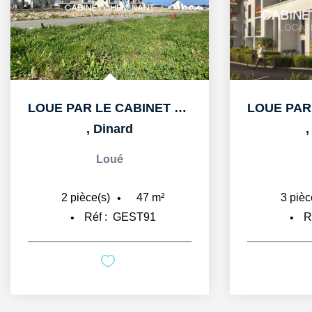
LOUE PAR LE CABINET CHEMINANT A DINARD APPARTEMENT T2 DE...
,
Dinard
Loué
47
m²
2
pièce(s)
3
pièc
Réf :
GEST91
R