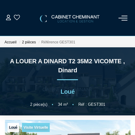
ACCUEIL
Accueil
2 pièces
Référence GEST301
LOUER
A LOUER A DINARD T2 35M2 VICOMTE
,
VENDRE
Dinard
ESTIMER
Loué
GESTION LOCATIVE
2
pièce(s)
•
34
m²
•
Réf : GEST301
NOS AGENCES
Loué
Visite Virtuelle