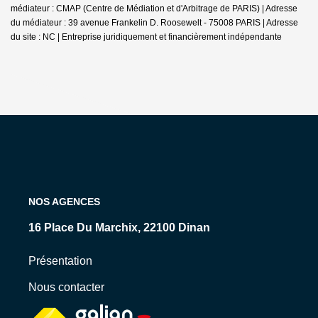
médiateur : CMAP (Centre de Médiation et d'Arbitrage de PARIS) | Adresse
du médiateur : 39 avenue Frankelin D. Roosewelt - 75008 PARIS | Adresse
du site : NC |
Entreprise juridiquement et financièrement indépendante
NOS AGENCES
16 Place Du Marchix, 22100 Dinan
15 Rue Levavasseur, 35800 Dinard
Présentation
Nous contacter