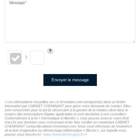
Message*
Envoyer le message
« Les informations recueillies sur ce formulaire sont enregistrées dans un fichier
informatisé par CABINET CHEMINANT pour gérer votre demande de contact. Elles
sont conservées pour la durée nécessaire à la gestion de la relation client dans le
respect des prescriptions légales applicables et sont destinées à nos conseillers
Conformément à la loi « informatique et libertés », vous pouvez exercer votre droit
d'accès aux données vous concernant et les faire rectifier en contactant CABINET
CHEMINANT contact@cabinet-cheminant.com. Nous vous informons de l'existence
de la liste d'opposition au démarchage téléphonique « Bloctel », sur laquelle vous
pouvez vous inscrire ici :
https://www.bloctel.gouv.fr/
»