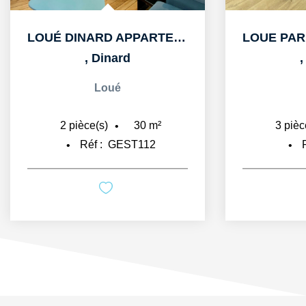
LOUÉ DINARD APPARTEMENT T2 MEUBLE DE 30M2
,
Dinard
Loué
30
m²
2
pièce(s)
3
pièc
Réf :
GEST112