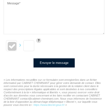
Message*
Envoyer le message
« Les informations recueillies sur ce formulaire sont enregistrées dans un fichier
informatisé par CABINET CHEMINANT pour gérer votre demande de contact. Elles
sont conservées pour la durée nécessaire à la gestion de la relation client dans le
respect des prescriptions légales applicables et sont destinées à nos conseillers
Conformément à la loi « informatique et libertés », vous pouvez exercer votre droit
d'accès aux données vous concernant et les faire rectifier en contactant CABINET
CHEMINANT contact@cabinet-cheminant.com. Nous vous informons de l'existence
de la liste d'opposition au démarchage téléphonique « Bloctel », sur laquelle vous
pouvez vous inscrire ici :
https://www.bloctel.gouv.fr/
»