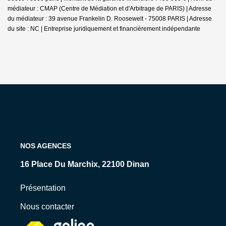
médiateur : CMAP (Centre de Médiation et d'Arbitrage de PARIS) | Adresse
du médiateur : 39 avenue Frankelin D. Roosewelt - 75008 PARIS | Adresse
du site : NC |
Entreprise juridiquement et financièrement indépendante
NOS AGENCES
16 Place Du Marchix, 22100 Dinan
15 Rue Levavasseur, 35800 Dinard
Présentation
Nous contacter