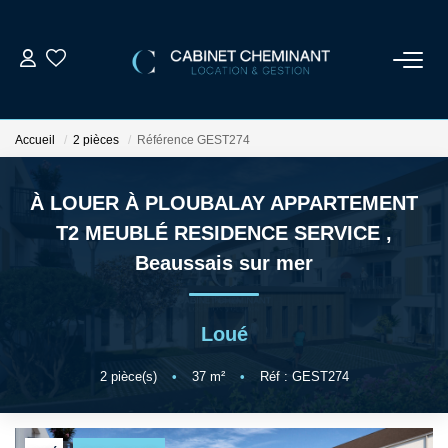
ACCUEIL
Accueil
2 pièces
Référence GEST274
LOUER
À LOUER À PLOUBALAY APPARTEMENT
VENDRE
T2 MEUBLÉ RESIDENCE SERVICE
,
Beaussais sur mer
ESTIMER
Loué
GESTION LOCATIVE
2
pièce(s)
•
37
m²
•
Réf : GEST274
NOS AGENCES