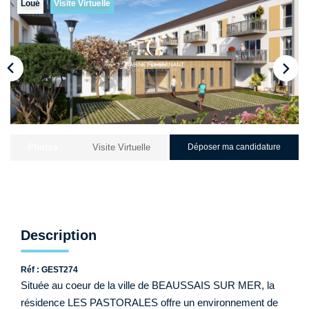
Qui Sommes-Nous ?
Loué
Visite Virtuelle
Nos Biens Loués
Nos Actualités
EXTRANET
CONTACT
Photos
Visite Virtuelle
Déposer ma candidature
Description
Réf : GEST274
Située au coeur de la ville de BEAUSSAIS SUR MER, la
résidence LES PASTORALES offre un environnement de