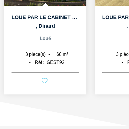
LOUE PAR LE CABINET CHEMINANT A DINARD APPARTEMENT T3 DE...
,
Dinard
Loué
68
m²
3
pièce(s)
3
pièc
Réf :
GEST92