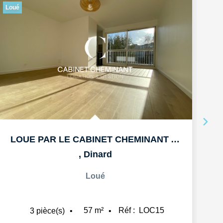
Loué
Lo
LOUE PAR LE CABINET CHEMINANT A DINARD T3 57M3 AVEC BALCON...
,
Dinard
Loué
57
m²
Réf :
LOC15
3
pièce(s)