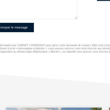
nvoyer le message
er informatisé par CABINET CHEMINANT pour gérer votre demande de contact. Elles sont conserv
mément à la loi « informatique et libertés », vous pouvez exercer votre droit d'accès aux d
opposition au démarchage téléphonique « Bloctel », sur laquelle vous pouvez vous inscrire ic