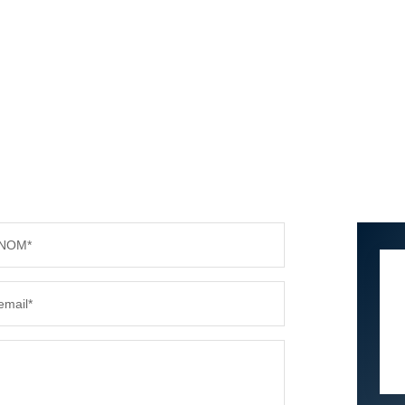
NOM*
email*