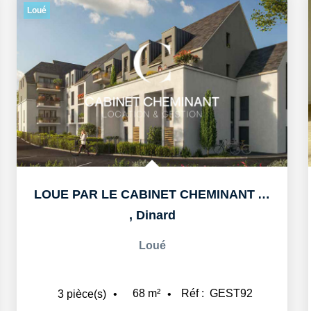
Loué
LOUE PAR LE CABINET CHEMINANT A DINARD APPARTEMENT T3 DE...
,
Dinard
Loué
68
m²
Réf :
GEST92
3
pièce(s)