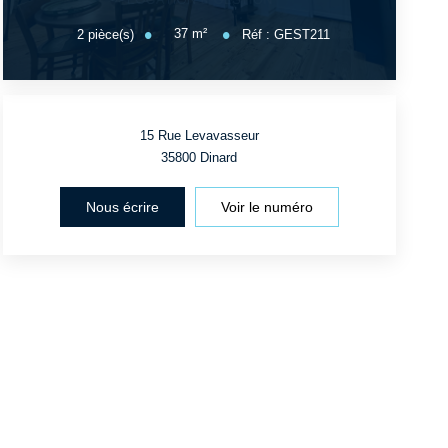
37
m²
2
pièce(s)
Réf :
GEST211
15 Rue Levavasseur
35800
Dinard
Nous écrire
Voir le numéro