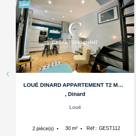
Loué
LOUÉ DINARD APPARTEMENT T2 MEUBLE DE 30M2
,
Dinard
Loué
30
m²
Réf :
GEST112
2
pièce(s)