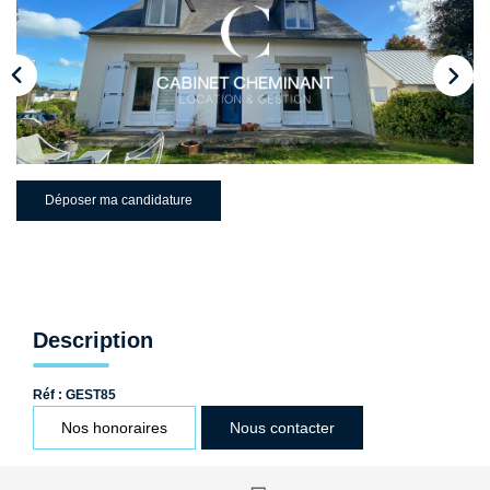
Qui Sommes-Nous ?
Nos Biens Loués
Nos Actualités
EXTRANET
Déposer ma candidature
CONTACT
Description
Réf : GEST85
Nos honoraires
Nous contacter