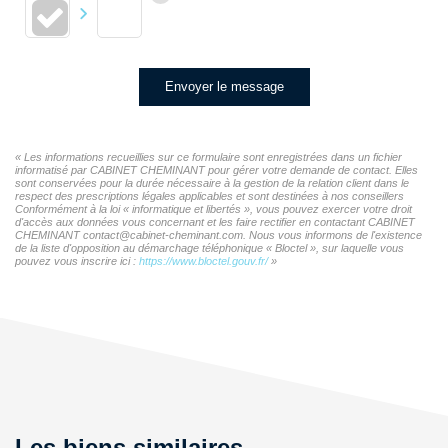
Envoyer le message
« Les informations recueillies sur ce formulaire sont enregistrées dans un fichier
informatisé par CABINET CHEMINANT pour gérer votre demande de contact. Elles
sont conservées pour la durée nécessaire à la gestion de la relation client dans le
respect des prescriptions légales applicables et sont destinées à nos conseillers
Conformément à la loi « informatique et libertés », vous pouvez exercer votre droit
d'accès aux données vous concernant et les faire rectifier en contactant CABINET
CHEMINANT contact@cabinet-cheminant.com. Nous vous informons de l'existence
de la liste d'opposition au démarchage téléphonique « Bloctel », sur laquelle vous
pouvez vous inscrire ici :
https://www.bloctel.gouv.fr/
»
Les biens similaires