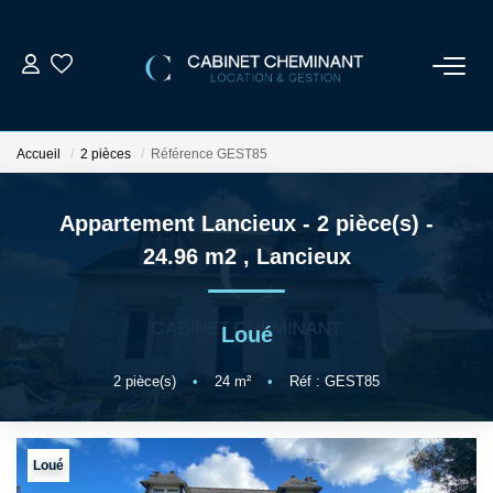
ACCUEIL
Accueil
2 pièces
Référence GEST85
LOUER
Appartement Lancieux - 2 pièce(s) -
VENDRE
24.96 m2
,
Lancieux
ESTIMER
Loué
GESTION LOCATIVE
2
pièce(s)
•
24
m²
•
Réf : GEST85
NOS AGENCES
Loué