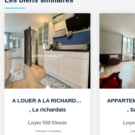
A LOUER A LA RICHARDAIS CE BEAU STUDIO IDEALEMENT SITUÉ
,
La richardais
,
S
Loyer 550 €/mois
Loye
charges comprises
cha