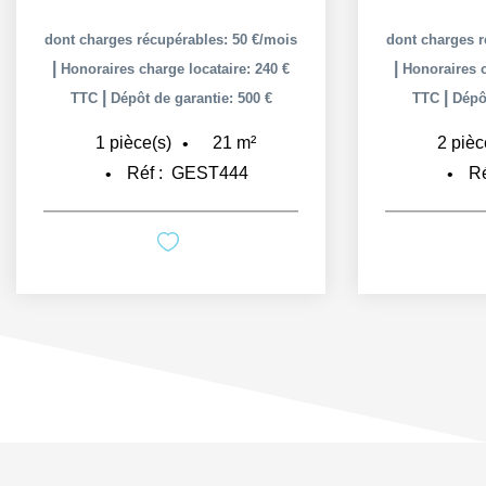
dont charges récupérables: 50 €/mois
dont charges r
|
|
Honoraires charge locataire: 240 €
Honoraires c
|
|
TTC
Dépôt de garantie: 500 €
TTC
Dépôt
21
m²
1
pièce(s)
2
pièc
Réf :
GEST444
Ré