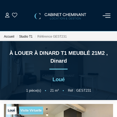
ACCUEIL
Accueil
Studio T1
Référence GEST231
LOUER
À LOUER À DINARD T1 MEUBLÉ 21M2
,
VENDRE
Dinard
ESTIMER
Loué
GESTION LOCATIVE
1
pièce(s)
•
21
m²
•
Réf : GEST231
NOS AGENCES
Loué
Visite Virtuelle