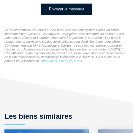
Envoyer le message
« Les informations recueillies sur ce formulaire sont enregistrées dans un fichier
informatisé par CABINET CHEMINANT pour gérer votre demande de contact. Elles
sont conservées pour la durée nécessaire à la gestion de la relation client dans le
respect des prescriptions légales applicables et sont destinées à nos conseillers
Conformément à la loi « informatique et libertés », vous pouvez exercer votre droit
d'accès aux données vous concernant et les faire rectifier en contactant CABINET
CHEMINANT contact@cabinet-cheminant.com. Nous vous informons de l'existence
de la liste d'opposition au démarchage téléphonique « Bloctel », sur laquelle vous
pouvez vous inscrire ici :
https://www.bloctel.gouv.fr/
»
Les biens similaires