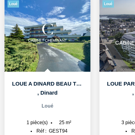
Loué
Loué
LOUE PAR LE CABINET CHEMINANT A DINARD APPARTEMENT T3 DE...
,
Dinard
Loué
60
m²
3
pièce(s)
3
piè
Réf :
GEST65