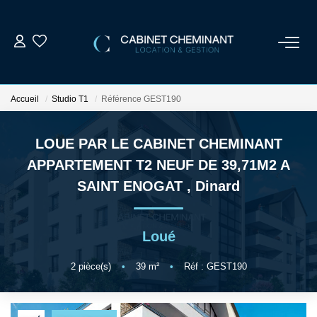
ACCUEIL
Accueil
Studio T1
Référence GEST190
LOUER
LOUE PAR LE CABINET CHEMINANT
VENDRE
APPARTEMENT T2 NEUF DE 39,71M2 A
SAINT ENOGAT
,
Dinard
ESTIMER
Loué
GESTION LOCATIVE
2
pièce(s)
•
39
m²
•
Réf : GEST190
NOS AGENCES