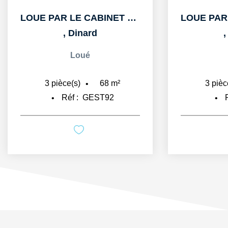
LOUE PAR LE CABINET CHEMINANT A DINARD T3 57M3 AVEC BALCON...
,
Dinard
Loué
57
m²
3
pièce(s)
2
pièc
Réf :
LOC15
Ré