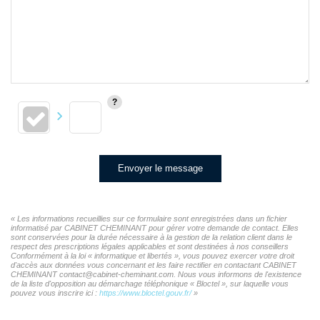
Envoyer le message
« Les informations recueillies sur ce formulaire sont enregistrées dans un fichier
informatisé par CABINET CHEMINANT pour gérer votre demande de contact. Elles
sont conservées pour la durée nécessaire à la gestion de la relation client dans le
respect des prescriptions légales applicables et sont destinées à nos conseillers
Conformément à la loi « informatique et libertés », vous pouvez exercer votre droit
d'accès aux données vous concernant et les faire rectifier en contactant CABINET
CHEMINANT contact@cabinet-cheminant.com. Nous vous informons de l'existence
de la liste d'opposition au démarchage téléphonique « Bloctel », sur laquelle vous
pouvez vous inscrire ici :
https://www.bloctel.gouv.fr/
»