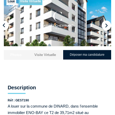
Qui Sommes-Nous ?
Loué
Visite Virtuelle
Nos Biens Loués
Nos Actualités
EXTRANET
CONTACT
Photos
Visite Virtuelle
Déposer ma candidature
Description
Réf : GEST190
A louer sur la commune de DINARD, dans l'ensemble
immobilier ENO-BAY ce T2 de 39,71m2 situé au