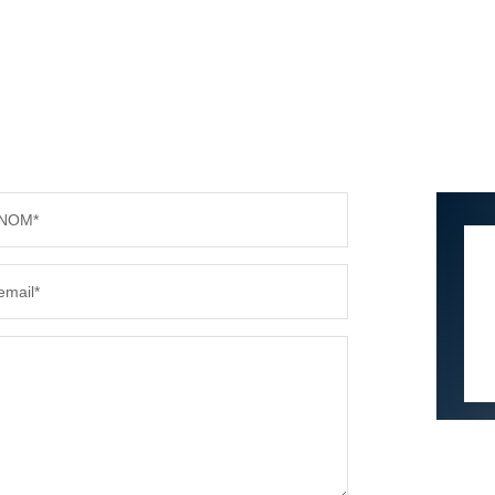
NOM*
email*