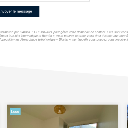
nvoyer le message
er informatisé par CABINET CHEMINANT pour gérer votre demande de contact. Elles sont conserv
mément à la loi « informatique et libertés », vous pouvez exercer votre droit d'accès aux d
opposition au démarchage téléphonique « Bloctel », sur laquelle vous pouvez vous inscrire ic
Loué