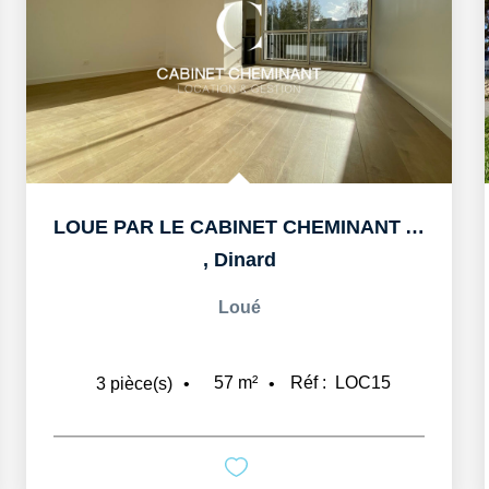
LOUE PAR LE CABINET CHEMINANT A DINARD T3 57M3 AVEC BALCON...
,
Dinard
Loué
57
m²
Réf :
LOC15
3
pièce(s)