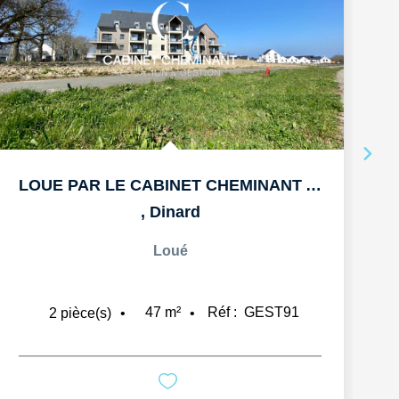
LOUE PAR LE CABINET CHEMINANT A DINARD APPARTEMENT T2 DE...
,
Dinard
Loué
47
m²
Réf :
GEST91
2
pièce(s)