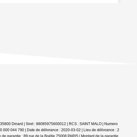
- 35800 Dinard | Siret : 88085975600012 | RCS : SAINT MALO | Numero
0 000 044 790 | Date de délivrance : 2020-03-02 | Lieu de délivrance : 2
de garantie : 89 rue de la Boétie 75008 PARIS | Montant de la garantie