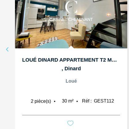
LOUÉ DINARD APPARTEMENT T2 MEUBLE DE 30M2
,
Dinard
Loué
30
m²
Réf :
GEST112
2
pièce(s)