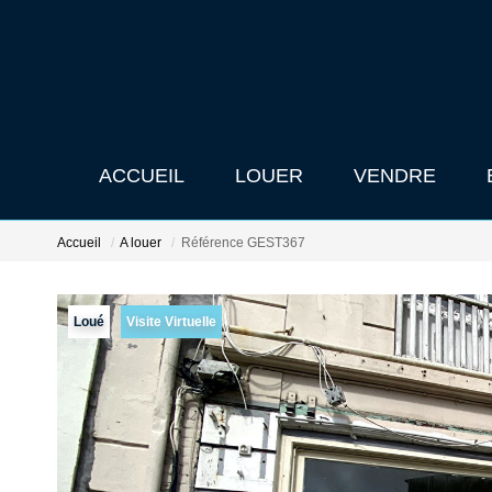
ACCUEIL
LOUER
VENDRE
Accueil
A louer
Référence GEST367
Loué
Visite Virtuelle