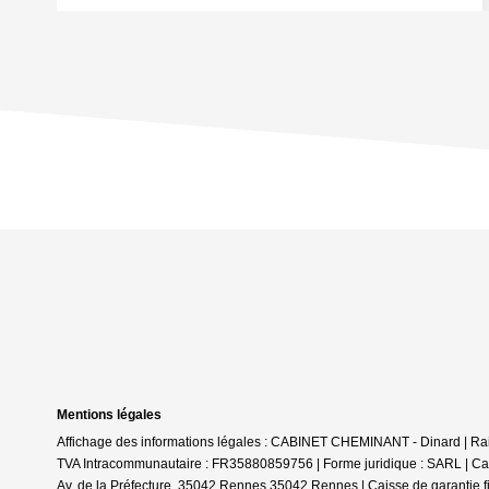
Mentions légales
Affichage des informations légales : CABINET CHEMINANT - Dinard | Ra
TVA Intracommunautaire : FR35880859756 | Forme juridique : SARL | Ca
Av. de la Préfecture, 35042 Rennes 35042 Rennes | Caisse de garantie fi