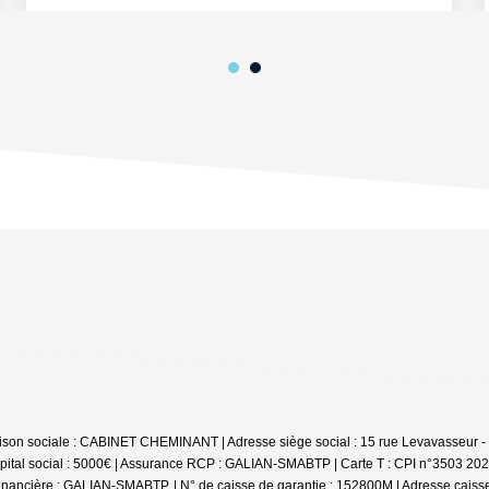
ison sociale : CABINET CHEMINANT | Adresse siège social : 15 rue Levavasseur 
pital social : 5000€ | Assurance RCP : GALIAN-SMABTP |
Carte T : CPI n°3503 202
nancière : GALIAN-SMABTP. | N° de caisse de garantie : 152800M | Adresse caisse 