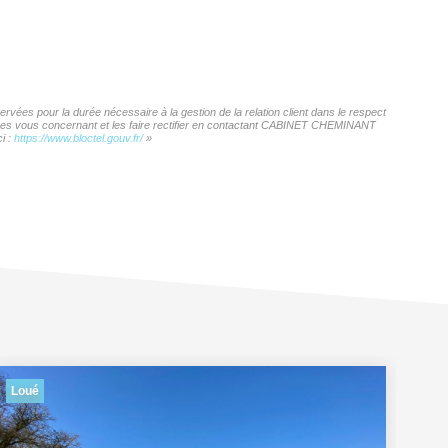
ées pour la durée nécessaire à la gestion de la relation client dans le respect
onnées vous concernant et les faire rectifier en contactant CABINET CHEMINANT
i :
https://www.bloctel.gouv.fr/
»
Loué
Lo