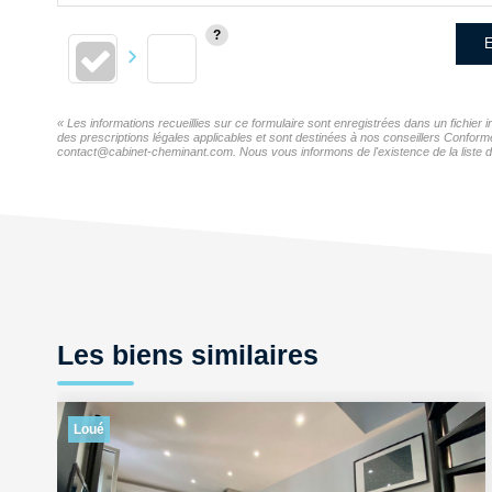
E
« Les informations recueillies sur ce formulaire sont enregistrées dans un fichi
des prescriptions légales applicables et sont destinées à nos conseillers Confor
contact@cabinet-cheminant.com. Nous vous informons de l'existence de la liste d'
Les biens similaires
Loué