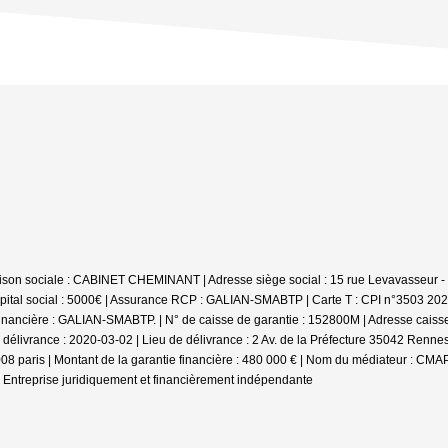
ison sociale : CABINET CHEMINANT | Adresse siège social : 15 rue Levavasseur 
pital social : 5000€ | Assurance RCP : GALIAN-SMABTP |
Carte T : CPI n°3503 202
nancière : GALIAN-SMABTP. | N° de caisse de garantie : 152800M | Adresse caisse 
e délivrance : 2020-03-02 | Lieu de délivrance : 2 Av. de la Préfecture 35042 Renn
008 paris | Montant de la garantie financière : 480 000 € | Nom du médiateur : CMA
|
Entreprise juridiquement et financièrement indépendante