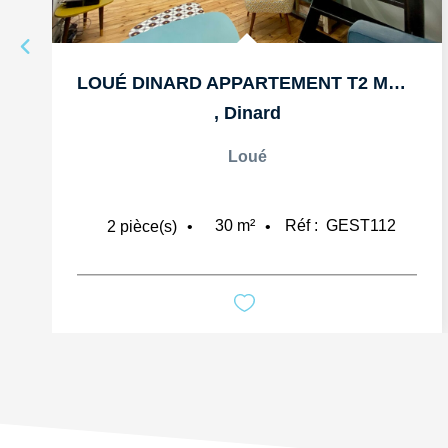
LOUÉ DINARD APPARTEMENT T2 MEUBLE DE 30M2
,
Dinard
Loué
30
m²
Réf :
GEST112
2
pièce(s)