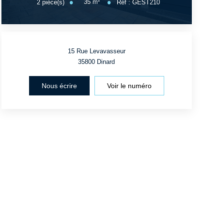
35
m²
2
pièce(s)
Réf :
GEST210
15 Rue Levavasseur
35800
Dinard
Nous écrire
Voir le numéro