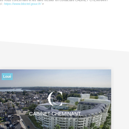
onnées vous concernant et les faire rectifier en contactant CABINET CHEMINANT
i :
https://www.bloctel.gouv.fr/
»
Loué
Lo