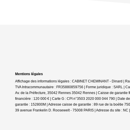
Mentions légales
Affichage des informations légales : CABINET CHEMINANT - Dinard | Ra
TVA Intracommunautaire : FR35880859756 | Forme juridique : SARL | Ca
Av. de la Préfecture, 35042 Rennes 35042 Rennes | Caisse de garantie fi
financière : 120 000 € | Carte G : CPI n°3503 2020 000 044 790 | Date d
garantie : 152800M | Adresse caisse de garantie : 89 rue de la boétie 75
39 avenue Frankelin D. Roosewelt - 75008 PARIS | Adresse du site : NC 