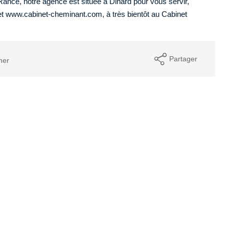
Rance, notre agence est située à Dinard pour vous servir,
net www.cabinet-cheminant.com, à très bientôt au Cabinet
Partager
mer