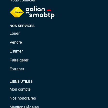
Nous contacter
Qui Sommes-Nous ?
Nos Biens Loués
Nos Actualités
NOS SERVICES
EXTRANET
Louer
Vendre
CONTACT
Estimer
Faire gérer
Extranet
LIENS UTILES
Mon compte
Nos honoraires
Mentions légales