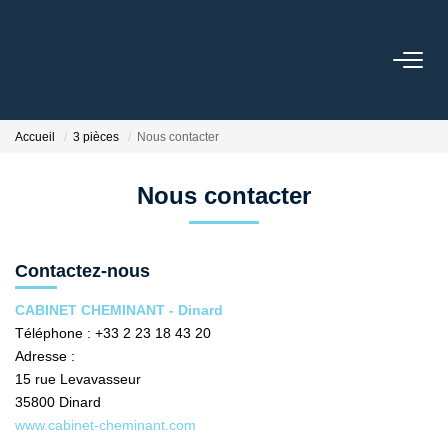
ACCUEIL
Accueil
3 pièces
Nous contacter
LOUER
Nous contacter
VENDRE
Contactez-nous
ESTIMER
CABINET CHEMINANT - Dinard
Téléphone :
+33 2 23 18 43 20
GESTION LOCATIVE
Adresse :
15 rue Levavasseur
NOS AGENCES
35800
Dinard
www.cabinet-cheminant.com
Qui Sommes-Nous ?